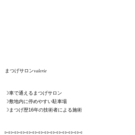
まつげサロン𝑣𝑎𝑙𝑒𝑟𝑖𝑒
☽車で通えるまつげサロン
☽敷地内に停めやすい駐車場
☽まつげ歴16年の技術者による施術
▹◃ ▹◃ ▹◃ ▹◃ ▹◃ ▹◃ ▹◃ ▹◃ ▹◃ ▹◃ ▹◃ ▹◃ ▹◃