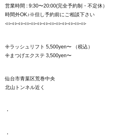
営業時間 : 9:30〜20:00(完全予約制・不定休）
時間外OK♪※但し予約前にご相談下さい
◃ ▹◃ ▹◃ ▹◃ ▹◃ ▹◃ ▹◃ ▹◃ ▹◃ ▹◃ ▹◃ ▹◃ ▹◃ ▹
𖧷ラッシュリフト 5,500yen〜 （税込）
𖧷まつげエクステ 3,500yen〜
仙台市青葉区荒巻中央
北山トンネル近く
・
・