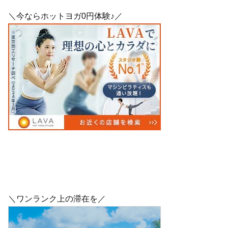
＼今ならホットヨガ0円体験♪／
＼ワンランク上の滞在を／