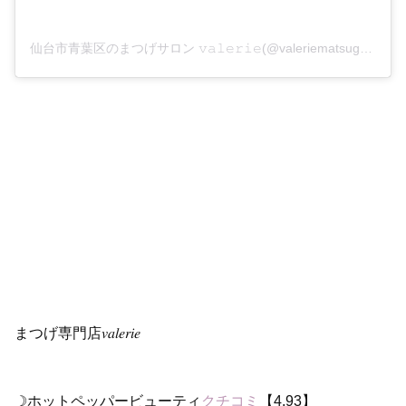
仙台市青葉区のまつげサロン 𝚟𝚊𝚕𝚎𝚛𝚒𝚎(@valeriematsuge)がシェアした投稿
まつげ専門店𝑣𝑎𝑙𝑒𝑟𝑖𝑒
☽ホットペッパービューティ
クチコミ
【4.93】