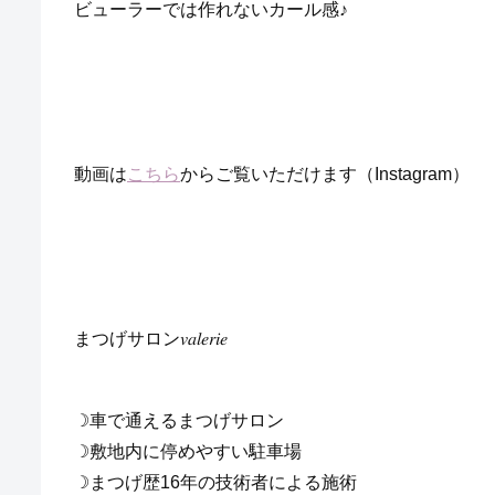
ビューラーでは作れないカール感♪
動画は
こちら
からご覧いただけます（Instagram）
まつげサロン𝑣𝑎𝑙𝑒𝑟𝑖𝑒
☽車で通えるまつげサロン
☽敷地内に停めやすい駐車場
☽まつげ歴16年の技術者による施術