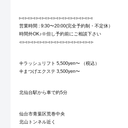
▹◃ ▹◃ ▹◃ ▹◃ ▹◃ ▹◃ ▹◃ ▹◃ ▹◃ ▹◃ ▹◃ ▹◃ ▹◃
営業時間 : 9:30〜20:00(完全予約制・不定休）
時間外OK♪※但し予約前にご相談下さい
◃ ▹◃ ▹◃ ▹◃ ▹◃ ▹◃ ▹◃ ▹◃ ▹◃ ▹◃ ▹◃ ▹◃ ▹◃ ▹
𖧷ラッシュリフト 5,500yen〜 （税込）
𖧷まつげエクステ 3,500yen〜
北仙台駅から車で約5分
仙台市青葉区荒巻中央
北山トンネル近く