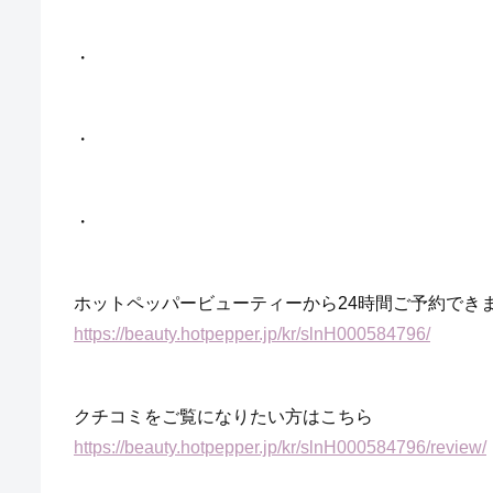
・
・
・
ホットペッパービューティーから24時間ご予約でき
https://beauty.hotpepper.jp/kr/slnH000584796/
クチコミをご覧になりたい方はこちら
https://beauty.hotpepper.jp/kr/slnH000584796/review/