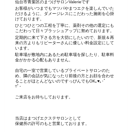
仙台市青葉区のまつげサロンValerieです
お客様がいつまでもマツパやまつエクを楽しんでいた
だけるように、ダメージレスにこだわった施術を心掛
けております。
ひとつひとつの工程を丁寧に、薬剤その他の選定にも
こだわって日々ブラッシュアップに努めております。
定期的に来て下さる方を大切にしたいので、新規＆再
来の方よりもリピーターさんに優しい料金設定にして
います。
駐車場が敷地内にあるため駐車場を探したり、駐車料
金がかかる心配もありません。
自宅の一室で営業しているプライベートサロンのた
め、隣の会話が気になったり前後の方とお顔を合わせ
ることがほとんどないのですっぴんでもOK｡♥｡･ﾟ
♡ﾟ･
ご来店をお待ちしております。
当店はまつげエクステサロンとして
保健所の許可のもと営業しております。