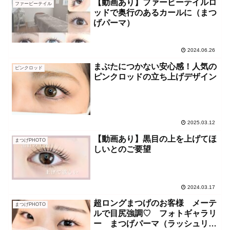
【動画あり】ファービーテイルロ
ファービーテイル
ッドで奥行のあるカールに（まつ
げパーマ）
2024.06.26
まぶたにつかない安心感！人気の
ピンクロッド
ピンクロッドの立ち上げデザイン
2025.03.12
【動画あり】黒目の上を上げてほ
まつげPHOTO
しいとのご要望
2024.03.17
超ロングまつげのお客様 メーテ
まつげPHOTO
ルで目尻強調♡ フォトギャラリ
ー まつげパーマ（ラッシュリフ